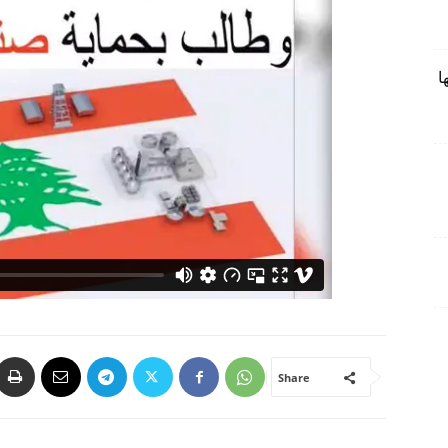
ا
Share