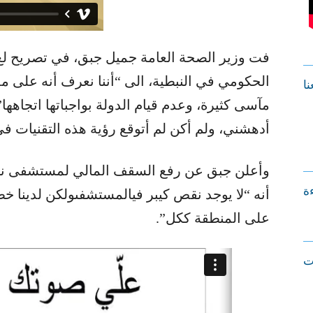
فت وزير الصحة العامة جميل جبق، في تصريح لع
الحكومي في النبطية، الى “أننا نعرف أنه على 
نا
مآسى كثيرة، وعدم قيام الدولة بواجباتها اتجاهها
أدهشني، ولم أكن لم أتوقع رؤية هذه التقنيات
وأعلن جبق عن رفع السقف المالي لمستشفى نبي
ءة
أنه “لا يوجد نقص كيبر فيالمستشفىولكن لدينا خطة
على المنطقة ككل”.
ت