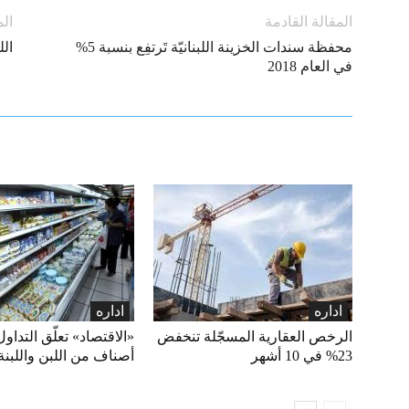
المقالة القادمة
الم
محفظة سندات الخزينة اللبنانيّة تَرتفِع بنسبة 5%
الل
في العام 2018
اداره
اداره
الرخص العقارية المسجّلة تنخفض
23% في 10 أشهر
أصناف من اللبن واللبنة