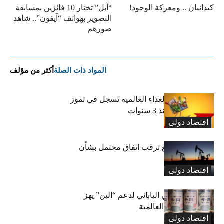
كيدانيان .. ومعركة الوجود!
“آبل” تختار 10 فائزين بمسابقة
التصوير بهواتف “آيفون”.. شاهد
صورهم
المواد ذات الصلة
أكثر من مؤلف
“الفاو”: أسعار الغذاء العالمية تسجل في تموز
أعلى مستوى منذ 3 سنوات
اقتصاد دولی
النفط يتراجع مع ترقب اتفاق محتمل بشأن
مضيق هرمز
اقتصاد دولی
التدخل الأميركي الياباني لدعم “الين” يهز
أسواق العملات العالمية
اقتصاد دولی