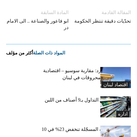
المقالة القادمة
المادة السابقة
تحدّيات دقيقة تنتظر الحكومة
ابو فاعور والصناعة .. الى الامام
در
المواد ذات الصلة
أكثر من مؤلف
التضخم المستورد: مقاربة سوسيو – اقتصادية
لارتفاع أسعار المحروقات في لبنان
اقتصاد لبنان
«الاقتصاد» تعلّق التداول بـ9 أصناف من اللبن
واللبنة
اداره
الرخص العقارية المسجّلة تنخفض 23% في 10
أشهر