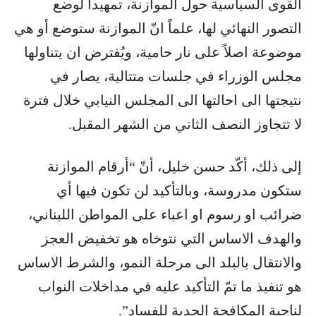
القوى السياسية حول الموازنة، تمهيداً لوضع
التصور النهائي لها، علماً انّ الموازنة ستوضع أو هي
موضوعة اصلاً على نار حامية، ويُفترض ان يتناولها
مجلس الوزراء في جلسات متتالية، يصار في
نتيجتها الى احالتها الى المجلس النيابي خلال فترة
لا تتجاوز النصف الثاني من الشهر المقبل.
إلى ذلك، أكّد حسن خليل، أنّ “أرقام الموازنة
ستكون مدروسة، وبالتأكيد لن تكون فيها أي
ضرائب او رسوم او اعباء على المواطن اللبناني،
والهدف الاساس التي نتوخاه هو تخفيض العجز
والانتقال بالبلد الى مرحلة النمو، والشرط الاساس
هو تنفيذ ما تمّ التأكيد عليه في مداخلات النواب
لناحية المكافحة الجدية للفساد”.