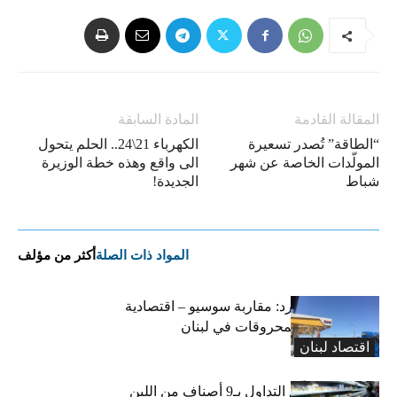
المقالة القادمة
المادة السابقة
“الطاقة” تُصدر تسعيرة
الكهرباء 21\24.. الحلم يتحول
المولّدات الخاصة عن شهر
الى واقع وهذه خطة الوزيرة
شباط
الجديدة!
المواد ذات الصلة
أكثر من مؤلف
التضخم المستورد: مقاربة سوسيو – اقتصادية
لارتفاع أسعار المحروقات في لبنان
اقتصاد لبنان
«الاقتصاد» تعلّق التداول بـ9 أصناف من اللبن