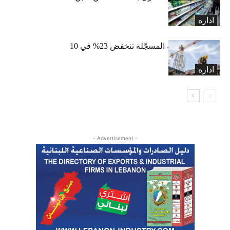
واللبنة
اداره
الرخص العقارية المسجّلة تنخفض 23% في 10
أشهر
اداره
- Advertisement -