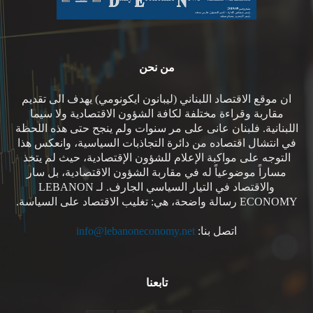
من نحن
ان موقع الاقتصاد اللبناني (ليبانون ايكونومي) يهدف الى تقديم
مقاربة وقراءة مختلفة لكافة الشؤون الاقتصادية ولا سيما
اللبنانية. فلبنان عانى على مر سنوات ولم ينجح حتى هذه اللحظة
في انتشال اقتصاده من دائرة التجاذبات السياسية، وانعكس هذا
التوجه على مواكبة الإعلام للشؤون الإقتصادية، حيث لم يتخذ
مساراً موضوعياً له في مقاربة الشؤون الاقتصادية، بل سار
والاقتصاد في التيار السياسي الجارف. لـ LEBANON
ECONOMY رسالة واضحة، هي: تغليب الاقتصاد على السياسة.
اتصل بنا:
info@lebanoneconomy.net
تابعنا