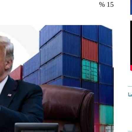
15 %
نا