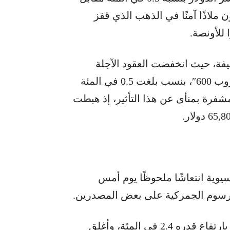
ملاذًا آمنًا في الذهب الذي قفز
ة، حيث انخفضت العقود الآجلة
لمؤشري “ستاندرد آند بورز 500” و”ستوكس يوروب 600″، بنسب بلغت 0.5 في المئة
المشفرة بمنأى عن هذا التأثير، إذ هبطت
وية انتعاشًا ملحوظًا يوم أمس
رسوم الجمركية على بعض المصدرين.
وقاد مؤشر “هانغ سنغ” في هونغ كونغ المكاسب بارتفاع قدره 2.4 في المئة، وأغلق