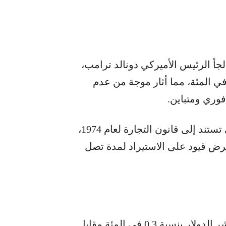
لجأ الرئيس الأميركي دونالد ترامب،
ى قانون قديم لفرض تعرفة جمركية بنسبة 15 في المئة، مما أثار موجة من عدم
فوري ومتباين.
ومن المقرر أن تدخل هذه الرسوم الجديدة، التي تستند إلى قانون التجارة لعام 1974،
 فرض قيود على الاستيراد لمدة تصل
كانت ردة فعل الأسواق فورية؛ حيث انخفض مؤشر الدولار بنسبة 0.3 في المئة مقابل