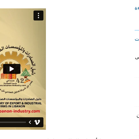
ءة
ت
ى
ن