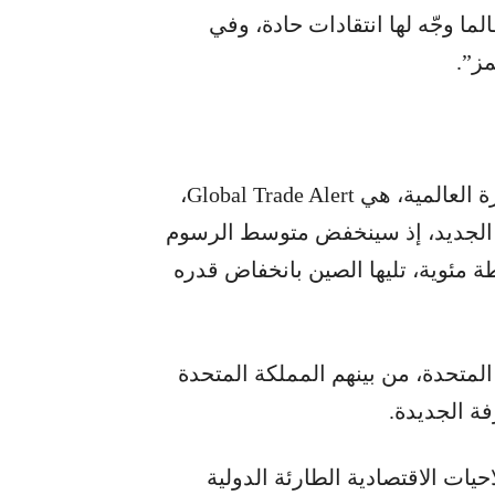
ما وجّه لها انتقادات حادة، وفي
ز”.
ووفقًا لدراسة أجرتها جهة مستقلة لمراقبة التجارة العالمية، هي Global Trade Alert،
م الجديد، إذ سينخفض متوسط الرسوم
ة المفروضة على صادراتها بنحو 13.6 نقطة مئوية، تليها الصين بانخفاض قدره
المتحدة، من بينهم المملكة المتحدة
فة الجديدة.
ات الاقتصادية الطارئة الدولية