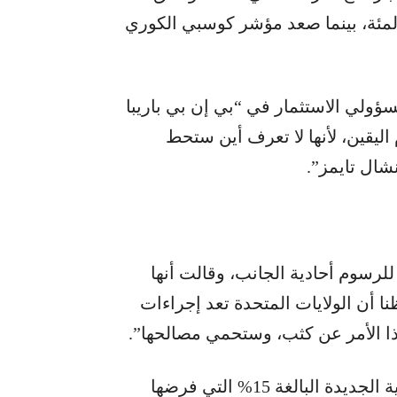
س” التايواني مرتفعًا بنسبة 0.5 في المئة، بينما صعد مؤشر كوسبي الكوري
سؤولي الاستثمار في “بي إن بي باريبا
اليقين، لأنها لا تعرف أين ستحط
شال تايمز”.
 للرسوم أحادية الجانب، وقالت أنها
ظنا أن الولايات المتحدة تعد إجراءات
 الأمر عن كثب، وستحمي مصالحها”.
أظهر تحليل للبيانات أن التعرفة الجمركية العالمية الجديدة البالغة 15% التي فرضها