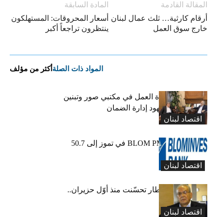
المقالة القادمة
المادة السابقة
أرقام كارثية… ثلث عمال لبنان
أسعار المحروقات: المستهلكون
خارج سوق العمل
ينتظرون تراجعاً أكبر
المواد ذات الصلة
أكثر من مؤلف
كركي يعلن عودة العمل في مكتبي صور وتبنين
وطليس ينوّه بجهود إدارة الضمان
اقتصاد لبنان
ارتفاع مؤشر BLOM PMI في تموز إلى 50.7
نقطة
اقتصاد لبنان
عبود: حركة المطار تحسّنت منذ أوّل حزيران..
ولكن
اقتصاد لبنان