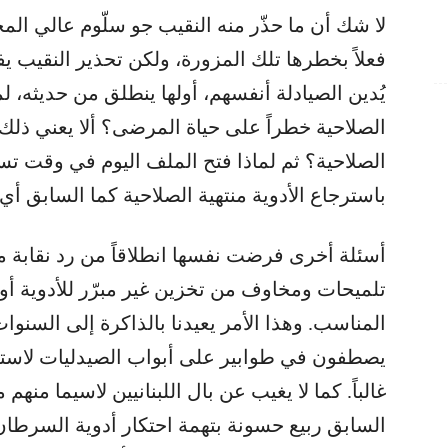
لا شك أن ما حذّر منه النقيب جو سلّوم عالي المخ
فعلاً بخطرها تلك المزورة، ولكن تحذير النقيب يف
يُدين الصيادلة أنفسهم، أولها ينطلق من حديثه، لم
الصلاحية خطراً على حياة المرضى؟ ألا يعني ذلك أ
الصلاحية؟ ثم لماذا فتح الملف اليوم في وقت تس
باسترجاع الأدوية منتهية الصلاحية كما السابق أي
أسئلة أخرى فرضت نفسها انطلاقاً من رد نقابة مس
تلميحات ومخاوف من تخزين غير مبرّر للأدوية 
المناسب. وهذا الأمر يعيدنا بالذاكرة إلى السنو
يصطفون في طوابير على أبواب الصيدليات لاستجد
غالباً. كما لا يغيب عن بال اللبنانيين لاسيما م
السابق ربيع حسونة بتهمة احتكار أدوية السرطان