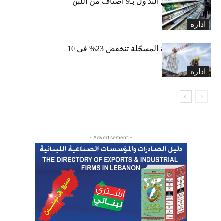
«الاقتصاد» تعلّق التداول بـ9 أصناف من اللبن
واللبنة
اداره
الرخص العقارية المسجّلة تنخفض 23% في 10
أشهر
اداره
- Advertisement -