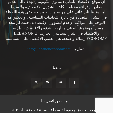
ان موقع الاقتصاد اللبناني (ليبانون ايكونومي) يهدف الى تقديم
مقاربة وقراءة مختلفة لكافة الشؤون الاقتصادية ولا سيما
اللبنانية. فلبنان عانى على مر سنوات ولم ينجح حتى هذه اللحظة
في انتشال اقتصاده من دائرة التجاذبات السياسية، وانعكس هذا
التوجه على مواكبة الإعلام للشؤون الإقتصادية، حيث لم يتخذ
مساراً موضوعياً له في مقاربة الشؤون الاقتصادية، بل سار
والاقتصاد في التيار السياسي الجارف. لـ LEBANON
ECONOMY رسالة واضحة، هي: تغليب الاقتصاد على السياسة.
اتصل بنا:
info@lebanoneconomy.net
تابعنا
من نحن
اتصل بنا
© جميع الحقوق محفوظة -مجلة الصناعة والاقتصاد 2019