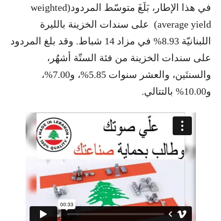
في هذا الإطار، بَلَغَ متوسّط المردود(weighted
average yield) على سندات الخزينة بالليرة
اللبنانيّة 8.93% في مزاد 14 شباط. وقد بلغ المردود
على سندات الخزينة من فئة الستّة أشهُر،
والسنتَين، والعشر سنوات 5.85%، و7.00%،
و10.00% بالتتالي.