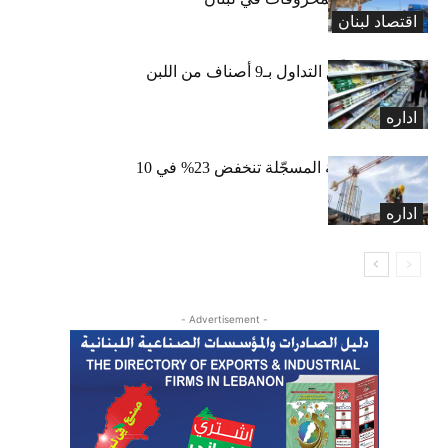
اقتصاد لبنان
«الاقتصاد» تعلّق التداول بـ9 أصناف من اللبن
واللبنة
اداره
الرخص العقارية المسجّلة تنخفض 23% في 10
أشهر
اداره
- Advertisement -