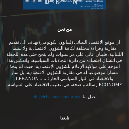
من نحن
ان موقع الاقتصاد اللبناني (ليبانون ايكونومي) يهدف الى تقديم
مقاربة وقراءة مختلفة لكافة الشؤون الاقتصادية ولا سيما
اللبنانية. فلبنان عانى على مر سنوات ولم ينجح حتى هذه اللحظة
في انتشال اقتصاده من دائرة التجاذبات السياسية، وانعكس هذا
التوجه على مواكبة الإعلام للشؤون الإقتصادية، حيث لم يتخذ
مساراً موضوعياً له في مقاربة الشؤون الاقتصادية، بل سار
والاقتصاد في التيار السياسي الجارف. لـ LEBANON
ECONOMY رسالة واضحة، هي: تغليب الاقتصاد على السياسة.
اتصل بنا:
info@lebanoneconomy.net
تابعنا