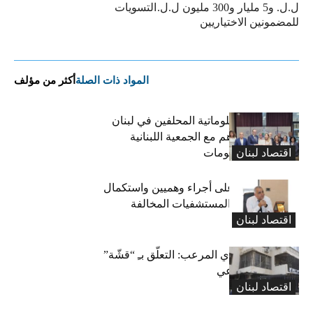
ل.ل. و5 مليار و300 مليون ل.ل.
التسويات
للمضمونين الاختياريين
المواد ذات الصلة
أكثر من مؤلف
نقابة خبراء المعلوماتية المحلفين في لبنان
توقّع مذكرة تفاهم مع الجمعية اللبنانية
اقتصاد لبنان
لتكنولوجيا المعلومات
كركي: الادّعاء على أجراء وهميين واستكمال
الإجراءات بحق المستشفيات المخالفة
اقتصاد لبنان
المعاش التقاعدي المرعب: التعلّق بـِ “قشّة”
الضمان الاجتماعي
اقتصاد لبنان