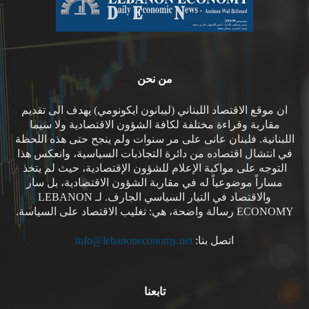
من نحن
ان موقع الاقتصاد اللبناني (ليبانون ايكونومي) يهدف الى تقديم
مقاربة وقراءة مختلفة لكافة الشؤون الاقتصادية ولا سيما
اللبنانية. فلبنان عانى على مر سنوات ولم ينجح حتى هذه اللحظة
في انتشال اقتصاده من دائرة التجاذبات السياسية، وانعكس هذا
التوجه على مواكبة الإعلام للشؤون الإقتصادية، حيث لم يتخذ
مساراً موضوعياً له في مقاربة الشؤون الاقتصادية، بل سار
والاقتصاد في التيار السياسي الجارف. لـ LEBANON
ECONOMY رسالة واضحة، هي: تغليب الاقتصاد على السياسة.
اتصل بنا:
info@lebanoneconomy.net
تابعنا