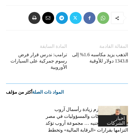
المقالة القادمة
المادة السابقة
الذهب يزيد مكاسبه 1.6% إلى
ترامب: ندرس قرار فرض
1343.8 دولار للأوقية
رسوم جمركية على السيارات
الأوروبية
المواد ذات الصلة
أكثر من مؤلف
فاتح بكداش:نعتزم زيادة رأسمال آروب
لتأمينات الممتلكات والمسؤوليات في مصر
اخبار
الشركات
إلى 600 مليون جنيه … مجموعة آروب تؤكد
التزامها بقرارات «الرقابة المالية» وتخطط