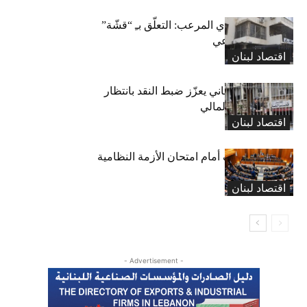
المعاش التقاعدي المرعب: التعلّق بـِ “قشّة”
الضمان الاجتماعي
اقتصاد لبنان
«المركزي» اللبناني يعزّز ضبط النقد بانتظار
قانون الانتظام المالي
اقتصاد لبنان
قانون المصارف أمام امتحان الأزمة النظامية
اقتصاد لبنان
- Advertisement -