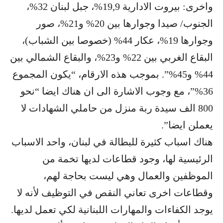
واخرى: بيروت الادارية 19,9%، جبل لبنان 32%،
الجنوب/ صيدا وجوارها بين 20% و21%، صور
وجوارها 19%، عكار 44% (خصوصا بين الشباب)،
البقاع الغربي بين 22% و23%، والبقاع الشمالي بين
44% و45%”. بموجب هذه الارقام، “يكون المجموع
36%”، مع وجوب الاشارة الى ان هناك ايضا “نحو
800 الف سيدة ربة منزل من حاملي الشهادات لا
يعملن ايضا”.
هناك اسباب كثيرة للبطالة في لبنان، واحد الاسباب
الرئيسية لها، وجود قطاعات لديها تخمة من
الموظفين والعمال وهي ليست بحاجة لهم،
وقطاعات اخرى تعاني النقص في التوظيف لأنه لا
يوجد الكفاءات والمهارات اللبنانية لكي تعمل لديها.