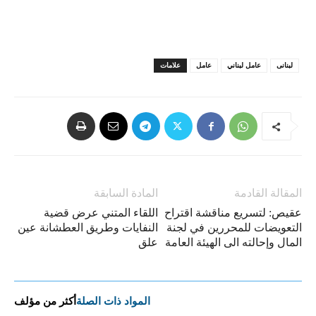
لبنانی
عامل لبناني
عامل
علامات
المقالة القادمة
المادة السابقة
عقيص: لتسريع مناقشة اقتراح
اللقاء المتني عرض قضية
التعويضات للمحررين في لجنة
النفايات وطريق العطشانة عين
المال وإحالته الى الهيئة العامة
علق
المواد ذات الصلة
أكثر من مؤلف