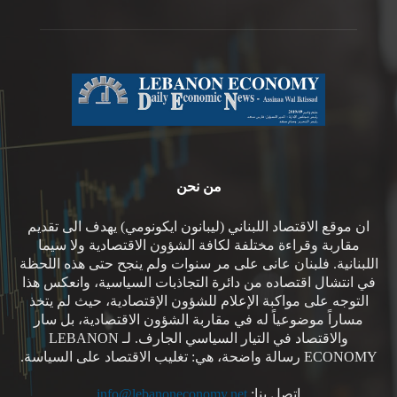
من نحن
ان موقع الاقتصاد اللبناني (ليبانون ايكونومي) يهدف الى تقديم
مقاربة وقراءة مختلفة لكافة الشؤون الاقتصادية ولا سيما
اللبنانية. فلبنان عانى على مر سنوات ولم ينجح حتى هذه اللحظة
في انتشال اقتصاده من دائرة التجاذبات السياسية، وانعكس هذا
التوجه على مواكبة الإعلام للشؤون الإقتصادية، حيث لم يتخذ
مساراً موضوعياً له في مقاربة الشؤون الاقتصادية، بل سار
والاقتصاد في التيار السياسي الجارف. لـ LEBANON
ECONOMY رسالة واضحة، هي: تغليب الاقتصاد على السياسة.
اتصل بنا:
info@lebanoneconomy.net