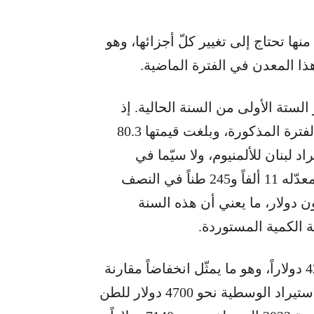
منها تحتاج إلى تغيير كلّ أجزائها، وهو
هذا المعدن في الفترة الماضية.
لستة الأولى من السنة الحالية. إذ
استورد لبنان 18 ألفاً و964 طناً من الألمنيوم في الفترة المذكورة، وبلغت قيمتها 80.3
د لبنان للألمنيوم، ولا سيّما في
السنوات الأربع الماضية، والتي شهدت استيراداً معدّله 11 ألفاً و245 طناً في النصف
كلّ سنة، بقيمة وسطية بلغت 53.1 مليون دولار، ما يعني أن هذه السنة
وبلغت تكلفة الطن الواحد في عام 2025 نحو 4234 دولاراً، وهو ما يمثّل انخفاضاً مقارنة
بمعدّل السنوات الأربع الماضية، إذ بلغت كلفة الاستيراد الوسطية نحو 4700 دولار للطن