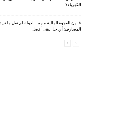
الكهرباء؟
قانون الفجوة المالية مبهم.. الدولة لم تقل ما تريد
المصارف: أي حل يبقى أفضل...