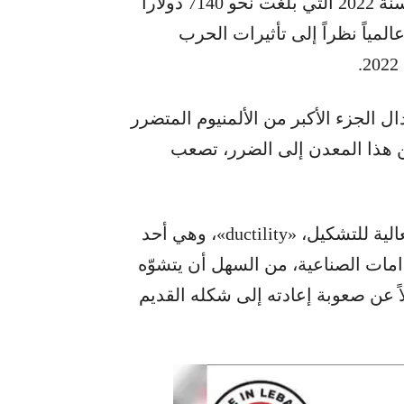
الواحد، إلا أن هذا الرقم المرتفع مدفوع بأسعار سنة 2022 التي بلغت نحو 7140 دولاراً
مياً نظراً إلى تأثيرات الحرب
ال الجزء الأكبر من الألمنيوم المتضرر
ن هذا المعدن إلى الضرر، تصعب
بسبب ليونة الألمنيوم مقارنةً بالحديد، وقابليته العالية للتشكيل، «ductility»، وهي أحد
امات الصناعية، من السهل أن يتشوّه
 عن صعوبة إعادته إلى شكله القديم