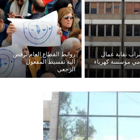
راب نقابة عمال
روابط القطاع العام ترفض
ي مؤسسة كهرباء
آلية تقسيط المفعول
الرجعي