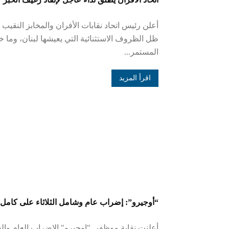
أعلن رئيس اتحاد نقابات الأفران والمخابز النقيب
ظل الظروف الاستثنائية التي يعيشها لبنان، وما خل
المستمر...
اقرأ المزيد
“أوجيرو”: إضراب عام وشامل الثلاثاء على كامل ال
أعلنت نقابة موظفي "اوجيرو" الإضراب العام وا