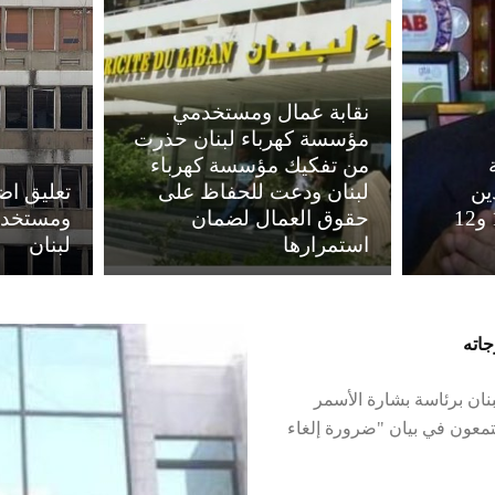
نقابة عمال ومستخدمي
مؤسسة كهرباء لبنان حذرت
من تفكيك مؤسسة كهرباء
ين
لبنان ودعت للحفاظ على
تعليق اض
اليومي يتراوح بين 11 و12
حقوق العمال لضمان
ومستخدم
استمرارها
لبنان
بنان برئاسة بشارة الأسمر
تمعون في بيان "ضرورة إلغاء