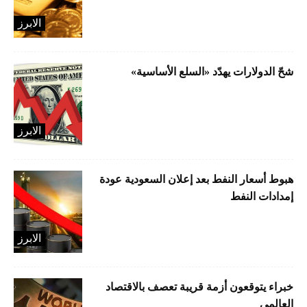
الابرز
شحّ الدولارات يهدّد «السلع الأساسية»
الابرز
هبوط أسعار النفط بعد إعلان السعودية عودة
إمدادات النفط
الابرز
خبراء يتوقعون أزمة قريبة تعصف بالاقتصاد
العالمي