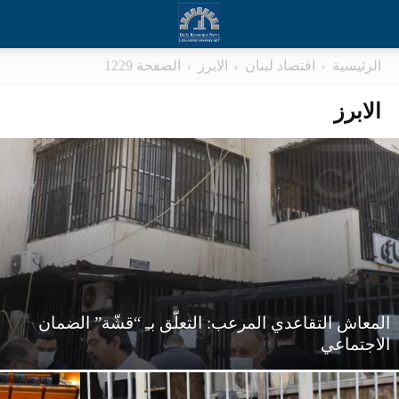
الرئيسية
اقتصاد لبنان
الابرز
الصفحة 1229
الابرز
المعاش التقاعدي المرعب: التعلّق بـِ “قشّة” الضمان
الاجتماعي