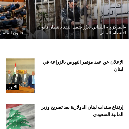
«المركزي» اللبناني يعزّز ضبط النقد بانتظار قانون
الانتظام المالي
قانون المصارف
الإعلان عن عقد مؤتمر النهوض بالزراعة في
لبنان
الابرز
إرتفاع سندات لبنان الدولارية بعد تصريح وزير
المالية السعودي