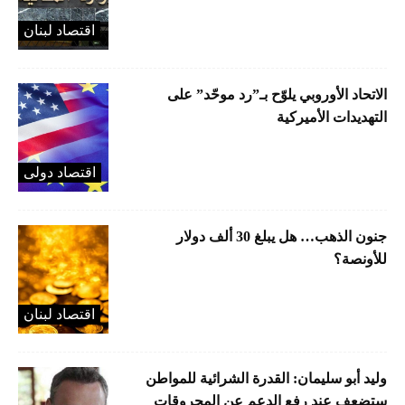
اقتصاد لبنان
الاتحاد الأوروبي يلوّح بـ”رد موحّد” على
التهديدات الأميركية
اقتصاد دولی
جنون الذهب… هل يبلغ 30 ألف دولار
للأونصة؟
اقتصاد لبنان
وليد أبو سليمان: القدرة الشرائية للمواطن
ستضعف عند رفع الدعم عن المحروقات