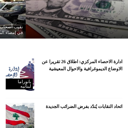
نقيب أصحاب م
في إمضاء الش
ادارة الاحصاء المركزي: اطلاق 26 تقريرا عن
الاوضاع الديموغرافية والاحوال المعيشية
بانوراما
لبنانیه
اتحاد النقابات يُندّد بفرض الضرائب الجديدة