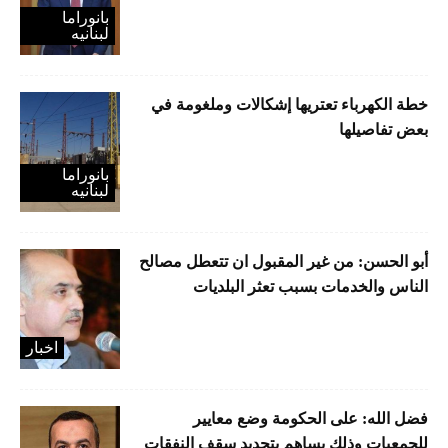
بانوراما
لبنانیه
خطة الكهرباء تعتريها إشكالات وملغومة في
بعض تفاصيلها
بانوراما
لبنانیه
أبو الحسن: من غير المقبول ان تتعطل مصالح
الناس والخدمات بسبب تعثر البلديات
اخبار
فضل الله: على الحكومة وضع معايير
للجمعيات وذلك يساهم بتحديد سقف النفقات