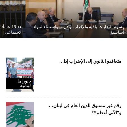
رسوم النفايات باقية والإقرار مؤجل… واستثناء لمواد
بعد 19 ع
أساسية
الاجتماعي
متعاقدو الثانوي إلى الإضراب إذا…
بانوراما
لبنانیه
رقم غير مسبوق للدين العام في لبنان…
و”الآتي أعظم”؟