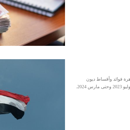
رة فوائد وأقساط ديون
خارجية بقيمة 23.8 مليار دولار خلال 9 أشهر من يوليو 2023 وحتى مارس 2024.