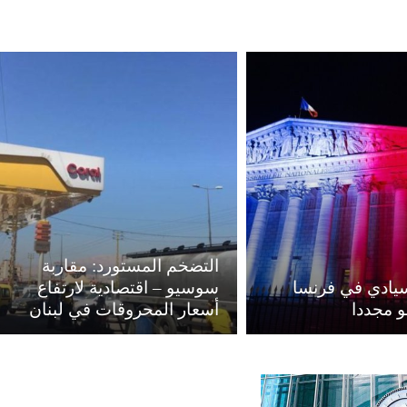
التضخم المستورد: مقاربة
سيادي في فرنسا
سوسيو – اقتصادية لارتفاع
مو مجددا
أسعار المحروقات في لبنان