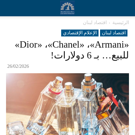
الرئيسية
اقتصاد لبنان
اقتصاد لبنان
الإعلام الإقتصادي
«Dior» ،«Chanel» ،«Armani»
للبيع… بـ 6 دولارات!
26/02/2026