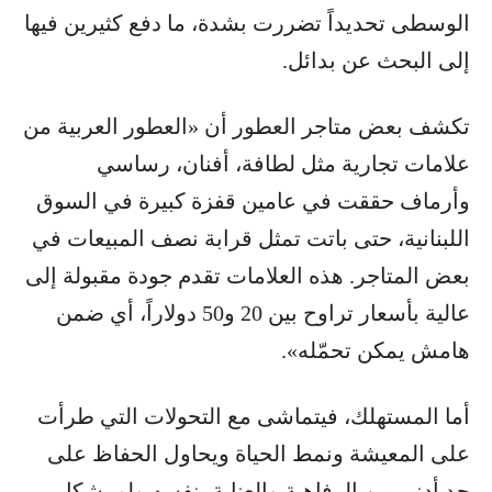
الوسطى تحديداً تضررت بشدة، ما دفع كثيرين فيها
إلى البحث عن بدائل.
تكشف بعض متاجر العطور أن «العطور العربية من
علامات تجارية مثل لطافة، أفنان، رساسي
وأرماف حققت في عامين قفزة كبيرة في السوق
اللبنانية، حتى باتت تمثل قرابة نصف المبيعات في
بعض المتاجر. هذه العلامات تقدم جودة مقبولة إلى
عالية بأسعار تراوح بين 20 و50 دولاراً، أي ضمن
هامش يمكن تحمّله».
أما المستهلك، فيتماشى مع التحولات التي طرأت
على المعيشة ونمط الحياة ويحاول الحفاظ على
حد أدنى من الرفاهية والعناية بنفسه ولو بشكل