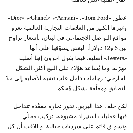
عطور «Dior» ،«Chanel» ،«Armani» ،«Tom Ford»
وغيرها الكثير من العلامات التجارية العالمية تغزو
مواقع التواصل الاجتماعي في لبنان، بأسعار تراوح
بين 6 و12 دولاراً. البعض يسوّقها على أنها
«Testers» أصلية، فيما يقول آخرون إنها أصلية
مهرّبة. وما يُساعد هؤلاء على البيع أكثر، الشكل
الخارجي: زجاجات داخل علب تشبه الأصلية إلى حدّ
التطابق ومغلّفة بشكل مُحكم.
لكن خلف هذا البريق، تدور تجارة معقّدة تتداخل
فيها عمليات استيراد مشبوهة، تركيب محلّي
وتسويق قائم على سرديات خيالية. واللافت أن كل