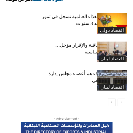
“الفاو”: أسعار الغذاء العالمية تسجل في تموز
أعلى مستوى منذ 3 سنوات
اقتصاد دولی
رسوم النفايات باقية والإقرار مؤجل…
واستثناء لمواد أساسية
اقتصاد لبنان
بعد 19 عاماً: هؤلاء هم أعضاء مجلس إدارة
الضمان الاجتماعي
اقتصاد لبنان
- Advertisement -