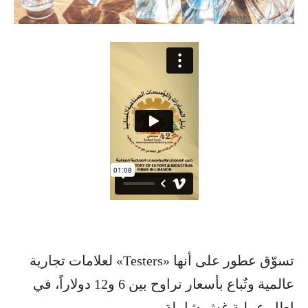
تسوّق عطور على أنها «Testers» لعلامات تجارية
عالمية وتٌباع بأسعار تراوح بين 6 و12 دولاراً، في
إطار عملية غش شاملة