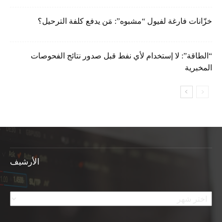
خزّانات فارغة لفيول “مشبوه”: مَن يدفع كلفة الترحيل؟
“الطاقة”: لا إستخدام لأي نفط قبل صدور نتائج الفحوصات
المخبرية
الأرشيف
الأرشيف