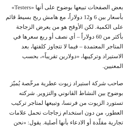
بعض الصفحات تبيعها بوضوح على أنها «Testers»
بأسعار بين 6 و12 دولاراً، مع هامش ربح بسيط قائم
على الكمية. لكن الأوقح هو من يعرض الزجاجة
بأكثر من 60 دولاراً – أي نصف أو ربع سعرها في
المتاجر المعتمدة – فيما لا تتجاوز كلفتها، بعد
الاستيراد وتركيبها، «دولارين تقريباً»، بحسب
المعنيين.
صاحب شركة استيراد زيوت عطرية مرخّصة يُميّز
بوضوح بين النشاط القانوني والتزوير. شركته
تستورد الزيوت من فرنسا، وتبيعها لمتاجر تركيب
العطور، من دون استخدام زجاجات تحمل علامات
تجارية مقلّدة أو الادعاء بأنها أصلية. يقول: «نحن