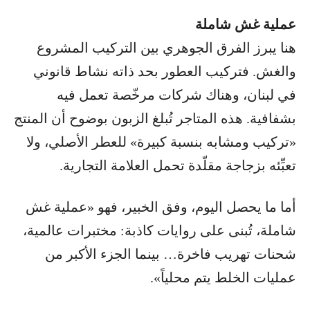
عملية غش شاملة
هنا يبرز الفرق الجوهري بين التركيب المشروع
والغش. فتركيب العطور بحد ذاته نشاط قانوني
في لبنان، وهناك شركات مرخّصة تعمل فيه
بشفافية. هذه المتاجر تُبلغ الزبون بوضوح أن المنتج
«تركيب ومشابه بنسبة كبيرة» للعطر الأصلي، ولا
تعبِّئه بزجاجة مقلّدة تحمل العلامة التجارية.
أما ما يحصل اليوم، وفق الخبير، فهو «عملية غش
شاملة، تُبنى على روايات كاذبة: مختبرات عالمية،
شحنات تهريب فاخرة… بينما الجزء الأكبر من
عمليات الخلط يتم محلياً».