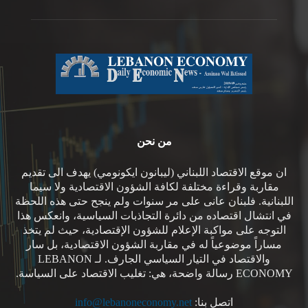
من نحن
ان موقع الاقتصاد اللبناني (ليبانون ايكونومي) يهدف الى تقديم
مقاربة وقراءة مختلفة لكافة الشؤون الاقتصادية ولا سيما
اللبنانية. فلبنان عانى على مر سنوات ولم ينجح حتى هذه اللحظة
في انتشال اقتصاده من دائرة التجاذبات السياسية، وانعكس هذا
التوجه على مواكبة الإعلام للشؤون الإقتصادية، حيث لم يتخذ
مساراً موضوعياً له في مقاربة الشؤون الاقتصادية، بل سار
والاقتصاد في التيار السياسي الجارف. لـ LEBANON
ECONOMY رسالة واضحة، هي: تغليب الاقتصاد على السياسة.
اتصل بنا:
info@lebanoneconomy.net