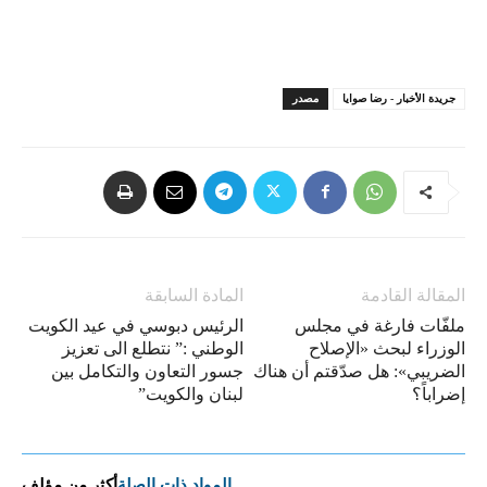
جريدة الأخبار - رضا صوايا
مصدر
المقالة القادمة
المادة السابقة
ملفّات فارغة في مجلس
الرئيس دبوسي في عيد الكويت
الوزراء لبحث «الإصلاح
الوطني :” نتطلع الى تعزيز
الضريبي»: هل صدّقتم أن هناك
جسور التعاون والتكامل بين
إضراباً؟
لبنان والكويت”
المواد ذات الصلة
أكثر من مؤلف