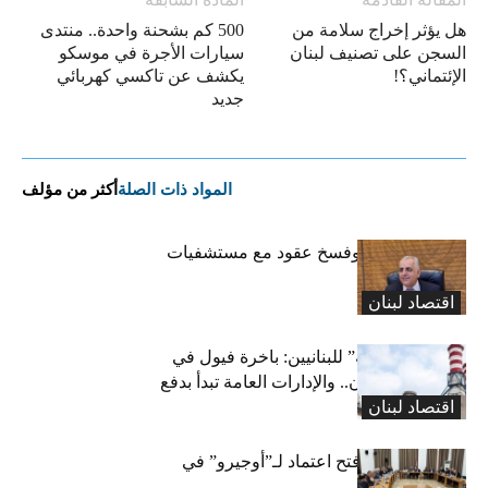
هل يؤثر إخراج سلامة من
500 كم بشحنة واحدة.. منتدى
السجن على تصنيف لبنان
سيارات الأجرة في موسكو
الإئتماني؟!
يكشف عن تاكسي كهربائي
جديد
المواد ذات الصلة
أكثر من مؤلف
كركي: إنذارات وفسخ عقود مع مستشفيات
مخالفة
اقتصاد لبنان
بشرى “كهربائية” للبنانيين: باخرة فيول في
طريقها إلى لبنان.. والإدارات العامة تبدأ بدفع
اقتصاد لبنان
متوجباتها
لجنة المال تقرّ فتح اعتماد لـ”أوجيرو” في
موازنة 2026