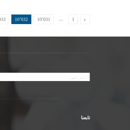
...
033
10٬032
10٬031
1
الأرشيف
تابعنا