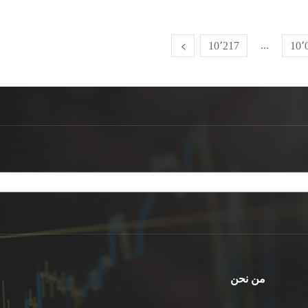
...
10٬217
10٬
من نحن