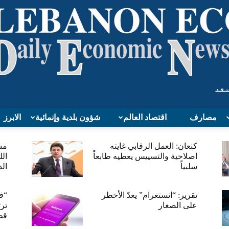
مصارف
اقتصاد العالم
شؤون بلدية وإنمائية
الابرز
Lebanon
كنعان: العمل الرقابي غايته
مس
اصلاحية والتسييس يعطيه طابعاً
الل
سلبياً
الد
تقرير: “انستغرام” يعدّ الأخطر
“فا
على الصغار
Economy
قطا