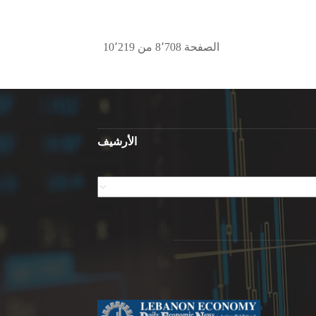
الصفحة 8٬708 من 10٬219
الأرشيف