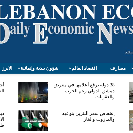
مصارف
اقتصاد العالم
شؤون بلدية وإنمائية
الابرز
Lebanon
38 دولة ترفع أعلامها في معرض
أج
دمشق الدولي رغم الحرب
الس
والعقوبات
إنخفاض سعر البنزين بنوعيه
دب
والمازوت والغاز
الا
Economy
طر