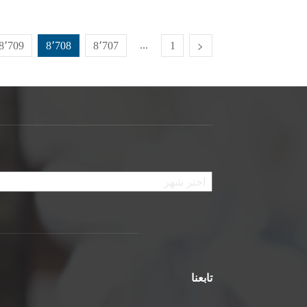
...
8٬709
8٬708
8٬707
1
الأرشيف
تابعنا