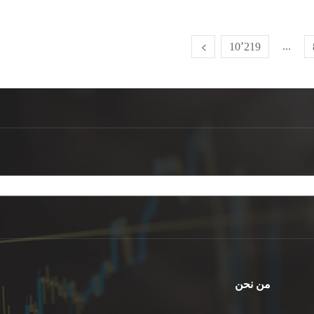
...
10٬219
من نحن