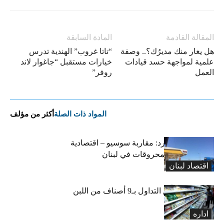
المقالة القادمة
المادة السابقة
هل يغار منك مديرُك؟.. وصفة
“تاتا غروب” الهندية تدرس
علمية لمواجهة حسد قيادات
خيارات مستقبل “جاغوار لاند
العمل
روفر”
المواد ذات الصلة
أكثر من مؤلف
التضخم المستورد: مقاربة سوسيو – اقتصادية
لارتفاع أسعار المحروقات في لبنان
اقتصاد لبنان
«الاقتصاد» تعلّق التداول بـ9 أصناف من اللبن
واللبنة
اداره