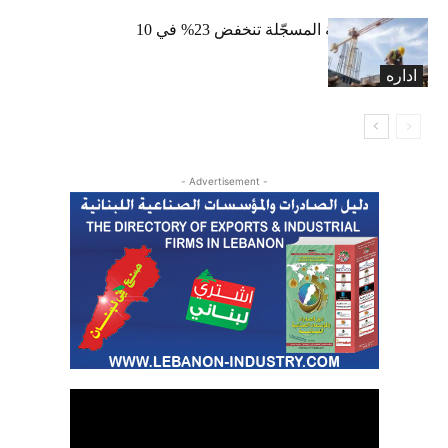
الرخص العقارية المسجّلة تنخفض 23% في 10
أشهر
اداره
- Advertisement -