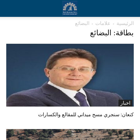
الرئيسية
علامات
البضائع
بطاقة: البضائع
اخبار
كنعان: سنجري مسح ميداني للمقالع والكسارات