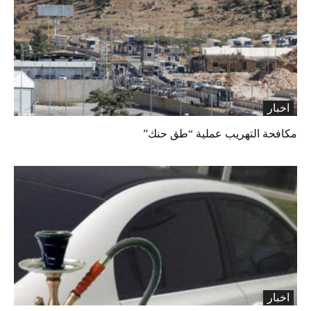
اخبار
مكافحة التهريب عملية “طق حنك”
اخبار