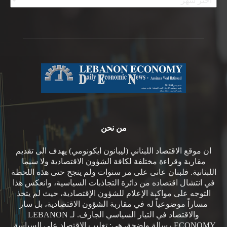
من نحن
ان موقع الاقتصاد اللبناني (ليبانون ايكونومي) يهدف الى تقديم
مقاربة وقراءة مختلفة لكافة الشؤون الاقتصادية ولا سيما
اللبنانية. فلبنان عانى على مر سنوات ولم ينجح حتى هذه اللحظة
في انتشال اقتصاده من دائرة التجاذبات السياسية، وانعكس هذا
التوجه على مواكبة الإعلام للشؤون الإقتصادية، حيث لم يتخذ
مساراً موضوعياً له في مقاربة الشؤون الاقتصادية، بل سار
والاقتصاد في التيار السياسي الجارف. لـ LEBANON
ECONOMY رسالة واضحة، هي: تغليب الاقتصاد على السياسة.