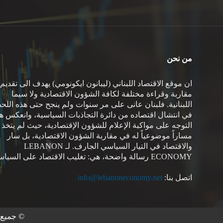
من نحن
ان موقع الاقتصاد اللبناني (ليبانون ايكونومي) يهدف الى تقديم
مقاربة وقراءة مختلفة لكافة الشؤون الاقتصادية ولا سيما
اللبنانية. فلبنان عانى على مر سنوات ولم ينجح حتى هذه اللح
في انتشال اقتصاده من دائرة التجاذبات السياسية، وانعكس هذ
التوجه على مواكبة الإعلام للشؤون الإقتصادية، حيث لم يتخذ
مساراً موضوعياً له في مقاربة الشؤون الاقتصادية، بل سار
والاقتصاد في التيار السياسي الجارف. لـ LEBANON
ECONOMY رسالة واضحة، هي: تغليب الاقتصاد على السياسة.
اتصل بنا:
info@lebanoneconomy.net
© جميع ا