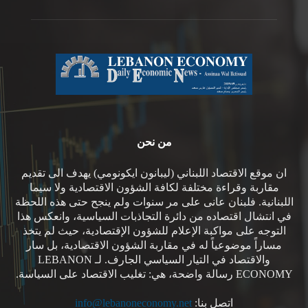
من نحن
ان موقع الاقتصاد اللبناني (ليبانون ايكونومي) يهدف الى تقديم
مقاربة وقراءة مختلفة لكافة الشؤون الاقتصادية ولا سيما
اللبنانية. فلبنان عانى على مر سنوات ولم ينجح حتى هذه اللحظة
في انتشال اقتصاده من دائرة التجاذبات السياسية، وانعكس هذا
التوجه على مواكبة الإعلام للشؤون الإقتصادية، حيث لم يتخذ
مساراً موضوعياً له في مقاربة الشؤون الاقتصادية، بل سار
والاقتصاد في التيار السياسي الجارف. لـ LEBANON
ECONOMY رسالة واضحة، هي: تغليب الاقتصاد على السياسة.
اتصل بنا:
info@lebanoneconomy.net