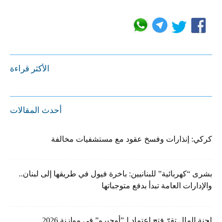
الأكثر قراءة
أحدث المقالات
كركي: إنذارات وفسخ عقود مع مستشفيات مخالفة
بشرى “كهربائية” للبنانيين: باخرة فيول في طريقها إلى لبنان..
والإدارات العامة تبدأ بدفع متوجباتها
لجنة المال تقرّ فتح اعتماد لـ”أوجيرو” في موازنة 2026