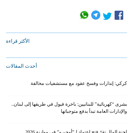
الأكثر قراءة
أحدث المقالات
كركي: إنذارات وفسخ عقود مع مستشفيات مخالفة
بشرى “كهربائية” للبنانيين: باخرة فيول في طريقها إلى لبنان..
والإدارات العامة تبدأ بدفع متوجباتها
لجنة المال تقرّ فتح اعتماد لـ”أوجيرو” في موازنة 2026