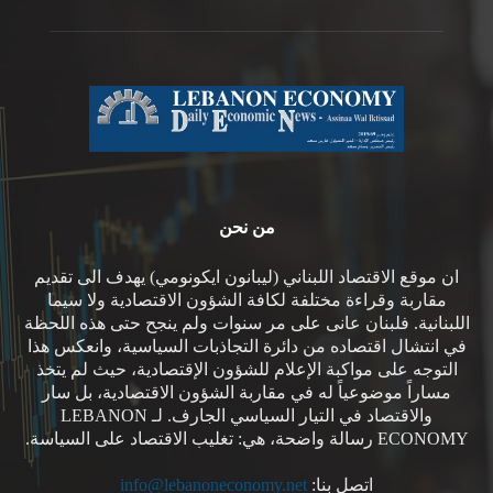
من نحن
ان موقع الاقتصاد اللبناني (ليبانون ايكونومي) يهدف الى تقديم
مقاربة وقراءة مختلفة لكافة الشؤون الاقتصادية ولا سيما
اللبنانية. فلبنان عانى على مر سنوات ولم ينجح حتى هذه اللحظة
في انتشال اقتصاده من دائرة التجاذبات السياسية، وانعكس هذا
التوجه على مواكبة الإعلام للشؤون الإقتصادية، حيث لم يتخذ
مساراً موضوعياً له في مقاربة الشؤون الاقتصادية، بل سار
والاقتصاد في التيار السياسي الجارف. لـ LEBANON
ECONOMY رسالة واضحة، هي: تغليب الاقتصاد على السياسة.
اتصل بنا:
info@lebanoneconomy.net