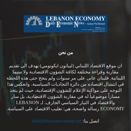
من نحن
ان موقع الاقتصاد اللبناني (ليبانون ايكونومي) يهدف الى تقديم
مقاربة وقراءة مختلفة لكافة الشؤون الاقتصادية ولا سيما
اللبنانية. فلبنان عانى على مر سنوات ولم ينجح حتى هذه اللحظة
في انتشال اقتصاده من دائرة التجاذبات السياسية، وانعكس هذا
التوجه على مواكبة الإعلام للشؤون الإقتصادية، حيث لم يتخذ
مساراً موضوعياً له في مقاربة الشؤون الاقتصادية، بل سار
والاقتصاد في التيار السياسي الجارف. لـ LEBANON
ECONOMY رسالة واضحة، هي: تغليب الاقتصاد على السياسة.
اتصل بنا:
info@lebanoneconomy.net