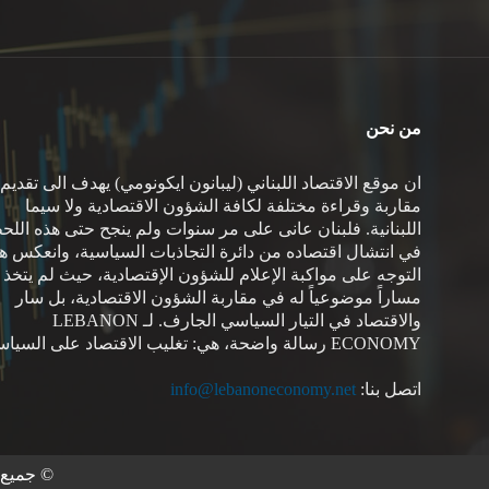
من نحن
ان موقع الاقتصاد اللبناني (ليبانون ايكونومي) يهدف الى تقديم
مقاربة وقراءة مختلفة لكافة الشؤون الاقتصادية ولا سيما
اللبنانية. فلبنان عانى على مر سنوات ولم ينجح حتى هذه اللح
في انتشال اقتصاده من دائرة التجاذبات السياسية، وانعكس هذ
التوجه على مواكبة الإعلام للشؤون الإقتصادية، حيث لم يتخذ
مساراً موضوعياً له في مقاربة الشؤون الاقتصادية، بل سار
والاقتصاد في التيار السياسي الجارف. لـ LEBANON
ECONOMY رسالة واضحة، هي: تغليب الاقتصاد على السياسة.
اتصل بنا:
info@lebanoneconomy.net
© جميع ا