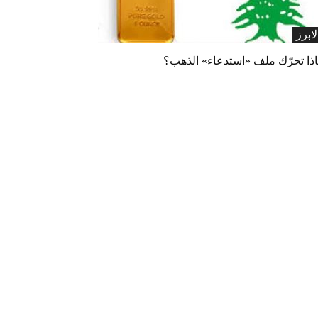
لابرز
اذا تحرّك ملف «استدعاء» الذهب؟