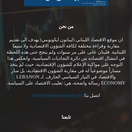
من نحن
ان موقع الاقتصاد اللبناني (ليبانون ايكونومي) يهدف الى تقديم
مقاربة وقراءة مختلفة لكافة الشؤون الاقتصادية ولا سيما
اللبنانية. فلبنان عانى على مر سنوات ولم ينجح حتى هذه اللحظة
في انتشال اقتصاده من دائرة التجاذبات السياسية، وانعكس هذا
التوجه على مواكبة الإعلام للشؤون الإقتصادية، حيث لم يتخذ
مساراً موضوعياً له في مقاربة الشؤون الاقتصادية، بل سار
والاقتصاد في التيار السياسي الجارف. لـ LEBANON
ECONOMY رسالة واضحة، هي: تغليب الاقتصاد على السياسة.
اتصل بنا:
info@lebanoneconomy.net
تابعنا