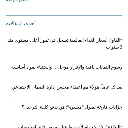
أحدث المقالات
“الفاو”: أسعار الغذاء العالمية تسجل في تموز أعلى مستوى منذ
3 سنوات
رسوم النفايات باقية والإقرار مؤجل… واستثناء لمواد أساسية
بعد 19 عاماً: هؤلاء هم أعضاء مجلس إدارة الضمان الاجتماعي
خزّانات فارغة لفيول “مشبوه”: مَن يدفع كلفة الترحيل؟
“الطاقة”: لا إستخدام لأي نفط قبل صدور نتائج الفحوصات