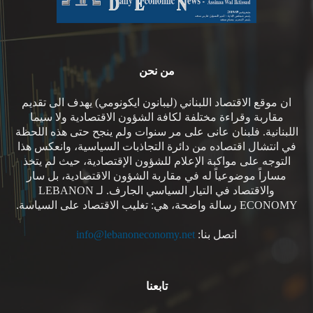
من نحن
ان موقع الاقتصاد اللبناني (ليبانون ايكونومي) يهدف الى تقديم
مقاربة وقراءة مختلفة لكافة الشؤون الاقتصادية ولا سيما
اللبنانية. فلبنان عانى على مر سنوات ولم ينجح حتى هذه اللحظة
في انتشال اقتصاده من دائرة التجاذبات السياسية، وانعكس هذا
التوجه على مواكبة الإعلام للشؤون الإقتصادية، حيث لم يتخذ
مساراً موضوعياً له في مقاربة الشؤون الاقتصادية، بل سار
والاقتصاد في التيار السياسي الجارف. لـ LEBANON
ECONOMY رسالة واضحة، هي: تغليب الاقتصاد على السياسة.
اتصل بنا:
info@lebanoneconomy.net
تابعنا