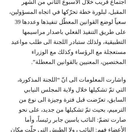
اجتماع قريب خلال الاسبوع الثاني من الشهر
المقبل، لبلورة خطة تحرّكها في اتجاه المسؤولين،
سعياً لوضع القوانين المعطّل تنفيذها وعددها 39
على طريق التنفيذ الفعلي باصدار مراسيمها
التطبيقية، ولذلك ستبادر اللجنة الى طلب مواعيد
مستعجلة مع الرؤساء وكذلك مع الوزراء
المختصين، المعنيين بالقوانين المعطلة”.
واشارت المعلومات الى انّ “اللجنة المذكورة،
التي تمّ تشكيلها خلال ولاية المجلس النيابي
السابق، تعرّضت قبل فترة وجيزة الى نوع من
الترميم، بحيث تمّ تشكيلها من جديد، على نحو
صارت تضمّ: النائب ياسين جابر رئيساً، وأما
الأعضاء فهم: النائب رولا الطبش التي حلّت مكان