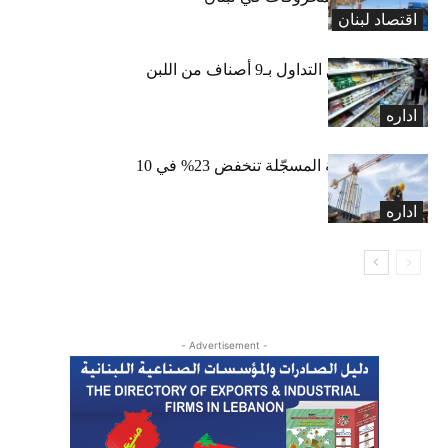
اقتصاد لبنان
«الاقتصاد» تعلّق التداول بـ9 أصناف من اللبن
واللبنة
اداره
الرخص العقارية المسجّلة تنخفض 23% في 10
أشهر
اداره
- Advertisement -