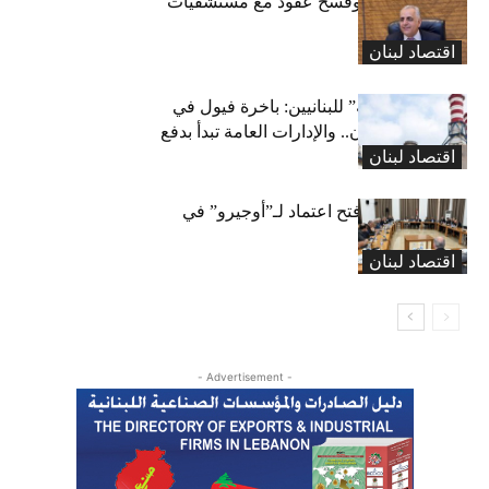
كركي: إنذارات وفسخ عقود مع مستشفيات
مخالفة
اقتصاد لبنان
بشرى “كهربائية” للبنانيين: باخرة فيول في
طريقها إلى لبنان.. والإدارات العامة تبدأ بدفع
اقتصاد لبنان
متوجباتها
لجنة المال تقرّ فتح اعتماد لـ”أوجيرو” في
موازنة 2026
اقتصاد لبنان
- Advertisement -