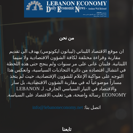
من نحن
ان موقع الاقتصاد اللبناني (ليبانون ايكونومي) يهدف الى تقديم
مقاربة وقراءة مختلفة لكافة الشؤون الاقتصادية ولا سيما
اللبنانية. فلبنان عانى على مر سنوات ولم ينجح حتى هذه اللحظة
في انتشال اقتصاده من دائرة التجاذبات السياسية، وانعكس هذا
التوجه على مواكبة الإعلام للشؤون الإقتصادية، حيث لم يتخذ
مساراً موضوعياً له في مقاربة الشؤون الاقتصادية، بل سار
والاقتصاد في التيار السياسي الجارف. لـ LEBANON
ECONOMY رسالة واضحة، هي: تغليب الاقتصاد على السياسة.
اتصل بنا:
info@lebanoneconomy.net
تابعنا