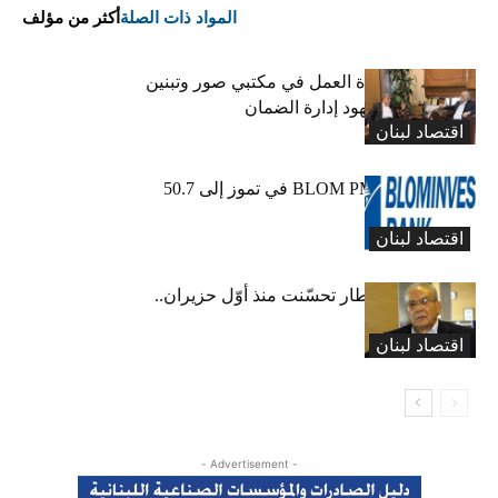
المواد ذات الصلة
أكثر من مؤلف
كركي يعلن عودة العمل في مكتبي صور وتبنين
وطليس ينوّه بجهود إدارة الضمان
اقتصاد لبنان
ارتفاع مؤشر BLOM PMI في تموز إلى 50.7
نقطة
اقتصاد لبنان
عبود: حركة المطار تحسّنت منذ أوّل حزيران..
ولكن
اقتصاد لبنان
- Advertisement -