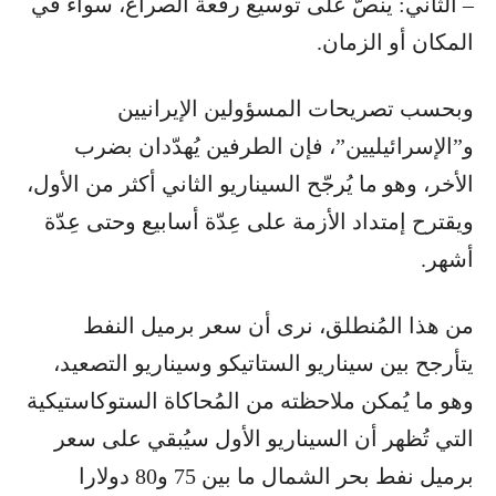
– الثاني: ينصّ على توسيع رقعة الصراع، سواء في
المكان أو الزمان.
وبحسب تصريحات المسؤولين الإيرانيين
و”الإسرائيليين”، فإن الطرفين يُهدّدان بضرب
الأخر، وهو ما يُرجّح السيناريو الثاني أكثر من الأول،
ويقترح إمتداد الأزمة على عِدّة أسابيع وحتى عِدّة
أشهر.
من هذا المُنطلق، نرى أن سعر برميل النفط
يتأرجح بين سيناريو الستاتيكو وسيناريو التصعيد،
وهو ما يُمكن ملاحظته من المُحاكاة الستوكاستيكية
التي تُظهر أن السيناريو الأول سيُبقي على سعر
برميل نفط بحر الشمال ما بين 75 و80 دولارا