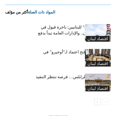
المواد ذات الصلة
أكثر من مؤلف
بشرى “كهربائية” للبنانيين: باخرة فيول في
طريقها إلى لبنان.. والإدارات العامة تبدأ بدفع
اقتصاد لبنان
متوجباتها
لجنة المال تقرّ فتح اعتماد لـ”أوجيرو” في
موازنة 2026
اقتصاد لبنان
خط كركوك – طرابلس… فرصة تنتظر التنفيذ
اقتصاد لبنان
- Advertisement -