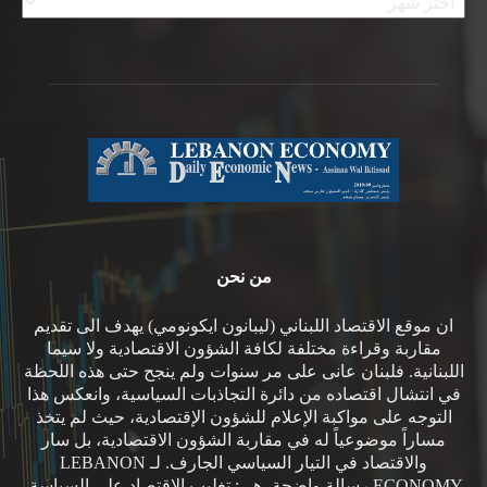
من نحن
ان موقع الاقتصاد اللبناني (ليبانون ايكونومي) يهدف الى تقديم
مقاربة وقراءة مختلفة لكافة الشؤون الاقتصادية ولا سيما
اللبنانية. فلبنان عانى على مر سنوات ولم ينجح حتى هذه اللحظة
في انتشال اقتصاده من دائرة التجاذبات السياسية، وانعكس هذا
التوجه على مواكبة الإعلام للشؤون الإقتصادية، حيث لم يتخذ
مساراً موضوعياً له في مقاربة الشؤون الاقتصادية، بل سار
والاقتصاد في التيار السياسي الجارف. لـ LEBANON
ECONOMY رسالة واضحة، هي: تغليب الاقتصاد على السياسة.