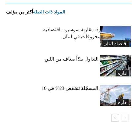
المواد ذات الصلة
أكثر من مؤلف
التضخم المستورد: مقاربة سوسيو – اقتصادية
لارتفاع أسعار المحروقات في لبنان
اقتصاد لبنان
«الاقتصاد» تعلّق التداول بـ9 أصناف من اللبن
واللبنة
اداره
الرخص العقارية المسجّلة تنخفض 23% في 10
أشهر
اداره