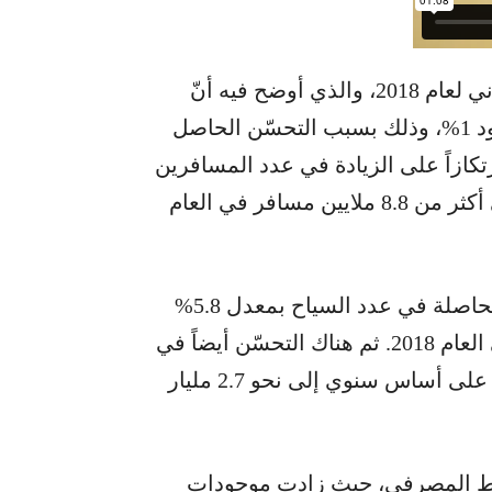
أنجز فرنسَبنك تقريره السنوي عن الاقتصاد اللبناني لعام 2018، والذي أوضح فيه أنّ
لبنان تمكّن من تحقيق معدّل نموّ حقيقي في حدود 1%، وذلك بسبب التحسّن الحاصل
ازاً على الزيادة في عدد المسافرين
عبره بمعدل %7.4 عن عام 2017 بحيث وصل إلى أكثر من 8.8 ملايين مسافر في العام
كما تحسّنت حركة السياحة إستناداً إلى الزيادة الحاصلة في عدد السياح بمعدل 5.8%
عن عام 2017 ليصل ما يقارب المليوني سائح في العام 2018. ثم هناك التحسّن أيضاً في
حركة التصدير الوطني التي توسعت بنسبة 4.4% على أساس سنوي إلى نحو 2.7 مليار
نشاط المصرفي، حيث زادت موجودات