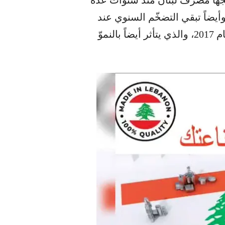
يضاً تبقي التضخّم السنوي عند
معدلات معتدلة لم تتعدَّ 6.1% عام 2018 و4.5% عام 2017، والذي يتأثر أيضاً بالنموّ