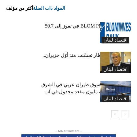
المواد ذات الصلة
أكثر من مؤلف
ارتفاع مؤشر BLOM PMI في تموز إلى 50.7
نقطة
اقتصاد لبنان
عبود: حركة المطار تحسّنت منذ أوّل حزيران..
ولكن
اقتصاد لبنان
لبنان ثامن أكبر سوق طيران عربي في الشرق
الأوسط… نصف مليون مقعد مجدول في آب
اقتصاد لبنان
(انفوغراف)
- Advertisement -