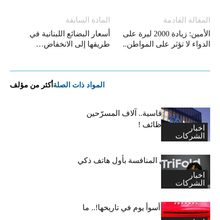
المقالة القادمة
المادة السابقة
الأمين: زيادة 2000 ليرة على
أسعار البضائع اللبنانية في
الدواء لا تؤثر على المواطن..
طريقها إلى الانخفاض…
المواد ذات الصلة
أكثر من مؤلف
“ميتا”: قرارات قاسية.. آلاف المسرّحين
وتجميد آلاف الوظائف !
اخبار
الشركات
سامسونغ تشعل المنافسة بأول هاتف ذكي
ثلاثي الطي
اخبار
الشركات
“فيراري” تشهد أسوأ يوم في تاريخها!.. ما
القصة؟