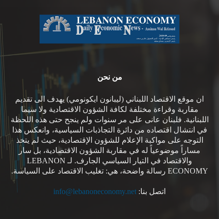
من نحن
ان موقع الاقتصاد اللبناني (ليبانون ايكونومي) يهدف الى تقديم
مقاربة وقراءة مختلفة لكافة الشؤون الاقتصادية ولا سيما
اللبنانية. فلبنان عانى على مر سنوات ولم ينجح حتى هذه اللحظة
في انتشال اقتصاده من دائرة التجاذبات السياسية، وانعكس هذا
التوجه على مواكبة الإعلام للشؤون الإقتصادية، حيث لم يتخذ
مساراً موضوعياً له في مقاربة الشؤون الاقتصادية، بل سار
والاقتصاد في التيار السياسي الجارف. لـ LEBANON
ECONOMY رسالة واضحة، هي: تغليب الاقتصاد على السياسة.
اتصل بنا:
info@lebanoneconomy.net