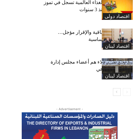
“الفاو”: أسعار الغذاء العالمية تسجل في تموز
أعلى مستوى منذ 3 سنوات
اقتصاد دولی
رسوم النفايات باقية والإقرار مؤجل…
واستثناء لمواد أساسية
اقتصاد لبنان
بعد 19 عاماً: هؤلاء هم أعضاء مجلس إدارة
الضمان الاجتماعي
اقتصاد لبنان
- Advertisement -