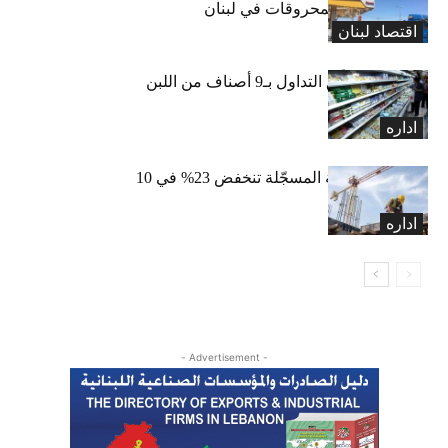
لارتفاع أسعار المحروقات في لبنان
اقتصاد لبنان
«الاقتصاد» تعلّق التداول بـ9 أصناف من اللبن
واللبنة
اداره
الرخص العقارية المسجّلة تنخفض 23% في 10
أشهر
اداره
- Advertisement -