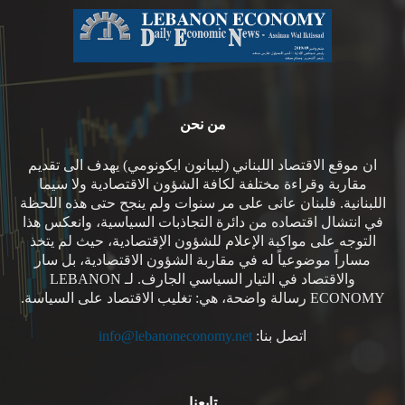
من نحن
ان موقع الاقتصاد اللبناني (ليبانون ايكونومي) يهدف الى تقديم
مقاربة وقراءة مختلفة لكافة الشؤون الاقتصادية ولا سيما
اللبنانية. فلبنان عانى على مر سنوات ولم ينجح حتى هذه اللحظة
في انتشال اقتصاده من دائرة التجاذبات السياسية، وانعكس هذا
التوجه على مواكبة الإعلام للشؤون الإقتصادية، حيث لم يتخذ
مساراً موضوعياً له في مقاربة الشؤون الاقتصادية، بل سار
والاقتصاد في التيار السياسي الجارف. لـ LEBANON
ECONOMY رسالة واضحة، هي: تغليب الاقتصاد على السياسة.
اتصل بنا:
info@lebanoneconomy.net
تابعنا