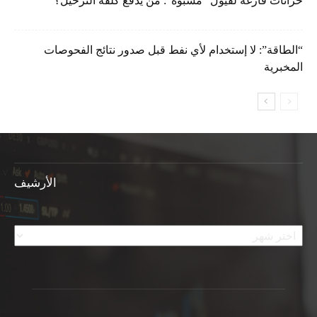
خزّانات فارغة لفيول “مشبوه”: مَن يدفع كلفة الترحيل؟
“الطاقة”: لا إستخدام لأي نفط قبل صدور نتائج الفحوصات
المخبرية
الأرشيف
الأرشيف