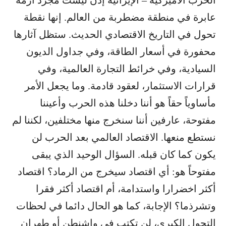
الحرب الأميركية – الإيرانية إذن ليست مجرد أزمة
عابرة في منطقة مضطربة من العالم. إنها نقطة
تحول في التاريخ الاقتصادي الحديث. ستظل آثارها
محفورة في أسعار الطاقة، وفي جداول الديون
السيادية، وفي خرائط التجارة العالمية، وفي
قرارات الاستثمار، لعقود قادمة. وما يجعل الأمر
مأساوياً حقاً هو أننا دخلنا هذه الحرب وأعيننا
مفتوحة، عارفين أننا سنخرج منها مختلفين، لكننا لم
نستطع منعها. الاقتصاد العالمي بعد الحرب لن
يكون كما كان قبله. السؤال الوحيد الذي يبقى
مفتوحاً هو: أي اقتصاد سيخرج من الرماد؟ اقتصاد
أكثر اخضرارا واستدامة، أم اقتصاد أكثر فقرا
وتشرذما؟ الإجابة، كما هو الحال دائما في لحظات
التحول الكبرى، لن تكتب في واشنطن أو طهران