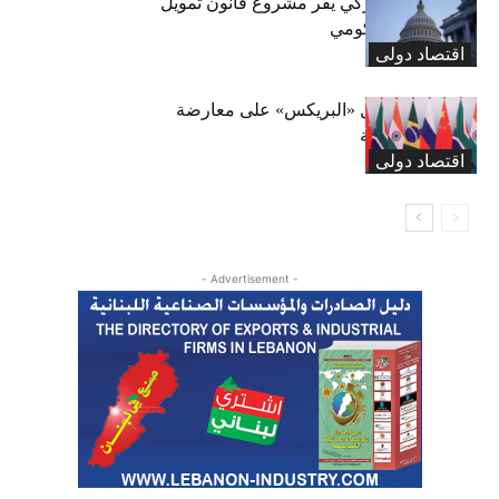
«الشيوخ» الأميركي يقر مشروع قانون تمويل
لتجنب إغلاق حكومي
اقتصاد دولی
الصين تحث دول «البريكس» على معارضة
الحمائية التجارية
اقتصاد دولی
- Advertisement -