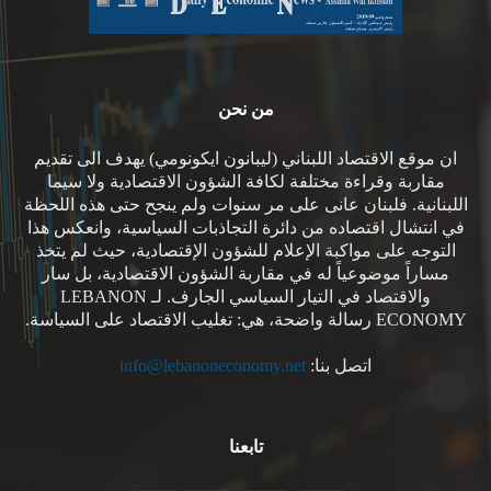
من نحن
ان موقع الاقتصاد اللبناني (ليبانون ايكونومي) يهدف الى تقديم
مقاربة وقراءة مختلفة لكافة الشؤون الاقتصادية ولا سيما
اللبنانية. فلبنان عانى على مر سنوات ولم ينجح حتى هذه اللحظة
في انتشال اقتصاده من دائرة التجاذبات السياسية، وانعكس هذا
التوجه على مواكبة الإعلام للشؤون الإقتصادية، حيث لم يتخذ
مساراً موضوعياً له في مقاربة الشؤون الاقتصادية، بل سار
والاقتصاد في التيار السياسي الجارف. لـ LEBANON
ECONOMY رسالة واضحة، هي: تغليب الاقتصاد على السياسة.
اتصل بنا:
info@lebanoneconomy.net
تابعنا