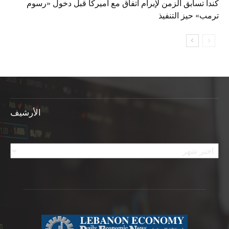
كندا تسابق الزمن لإبرام اتفاق مع أميركا قبل دخول «رسوم
ترمب» حيز التنفيذ
الأرشيف
الأرشيف