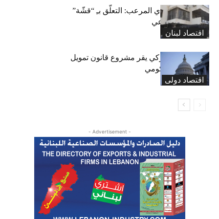
المعاش التقاعدي المرعب: التعلّق بـِ “قشّة”
الضمان الاجتماعي
اقتصاد لبنان
«الشيوخ» الأميركي يقر مشروع قانون تمويل
لتجنب إغلاق حكومي
اقتصاد دولی
- Advertisement -