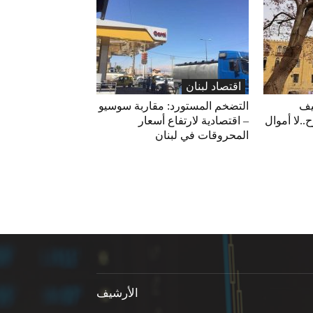
اقتصاد لبنان
يف
التضخم المستورد: مقاربة سوسيو
ح..لا أموال
– اقتصادية لارتفاع أسعار
المحروقات في لبنان
الأرشيف