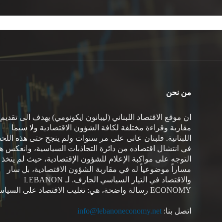
من نحن
ان موقع الاقتصاد اللبناني (ليبانون ايكونومي) يهدف الى تقديم
مقاربة وقراءة مختلفة لكافة الشؤون الاقتصادية ولا سيما
اللبنانية. فلبنان عانى على مر سنوات ولم ينجح حتى هذه اللح
في انتشال اقتصاده من دائرة التجاذبات السياسية، وانعكس هذ
التوجه على مواكبة الإعلام للشؤون الإقتصادية، حيث لم يتخذ
مساراً موضوعياً له في مقاربة الشؤون الاقتصادية، بل سار
والاقتصاد في التيار السياسي الجارف. لـ LEBANON
ECONOMY رسالة واضحة، هي: تغليب الاقتصاد على السياسة.
اتصل بنا:
info@lebanoneconomy.net