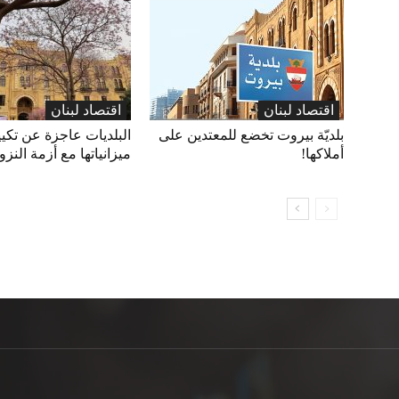
اقتصاد لبنان
اقتصاد لبنان
بلديّة بيروت تخضع للمعتدين على
البلديات عاجزة عن تكي
أملاكها!
ميزانياتها مع أزمة النزو