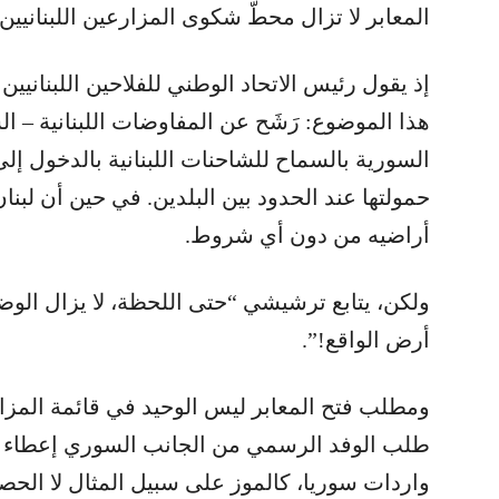
المعابر لا تزال محطّ شكوى المزارعين اللبنانيين 
إذ يقول رئيس الاتحاد الوطني للفلاحين اللبناني
هذا الموضوع: رَشَح عن المفاوضات اللبنانية – ا
السورية بالسماح للشاحنات اللبنانية بالدخول إل
حمولتها عند الحدود بين البلدين. في حين أن لب
أراضيه من دون أي شروط.
ولكن، يتابع ترشيشي “حتى اللحظة، لا يزال الوضع
أرض الواقع!”.
ومطلب فتح المعابر ليس الوحيد في قائمة المزارعي
طلب الوفد الرسمي من الجانب السوري إعطاء الأ
واردات سوريا، كالموز على سبيل المثال لا الحصر، 