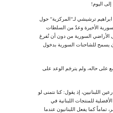
إلى اليوم!
ين ابراهيم ترشيشي لـ”المركزية” حول
لسورية الأخيرة وعدٌ من السلطات
ى الأراضي السورية من دون أن تُفرغ
نان يسمح للشاحنات السورية بدخول
 على حاله، ولم يترجَم الوعد على
ن اللبنانيين، إذ يقول: كنا نتمنى لو
فضلية للمنتجات اللبنانية في
تماماً كما يفعل اللبنانيون عندما