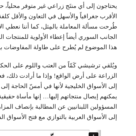
يحتاجون إلى أي منتَج زراعي غير متوفر محلياً، ح
الأقرب جغرافياً والأسهل في التعاون والأقل كلفة
طُرحت مسألة المعاملة بالمِثل، كما أننا نعطي ا
الجانب السوري أيضاً إعطاء الأولوية للمنتجات اللب
هذا الموضوع لم يُطرح على طاولة المفاوضات بين
ويُلقي ترشيشي كَمّاً من العتب واللوم على الحكو
الزراعة على أرض الواقع! وإذا ما أرادت ذلك، فعليه
إلى الأسواق الخليجية لأنها في أمسّ الحاجة إلى ال
يمكنهم إيصال منتجاتهم إليها… إنها مأساة حقيقي
المسؤولين اللبنانيين عن المطالبة بإنصاف المز
إلى الأسواق العربية بالتوازي مع فتح الأسواق السع