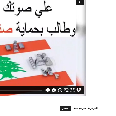
المركزية - ميريام بلعة
مصدر