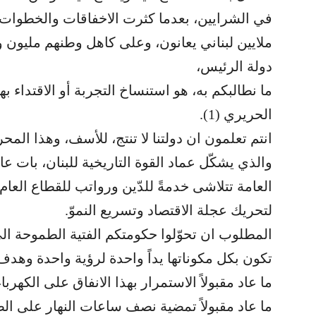
في الشرايين، بعدما كثرت الاخفاقات والخطوات 
ملايين لبناني يعانون، وعلى كاهل وطنهم مليون 
دولة الرئيس،
ما نطالبكم به، هو استنساخ التجربة أو الاقتداء ب
الحريري (1).
انتم تعلمون ان دولتنا لا تنتج، للأسف، وهذا المح
والذي يشكّل عماد القوة التاريخية للبنان، بات عاج
العامة تتلاشى خدمةً للدّين ورواتب للقطاع العام
لتحريك عجلة الاقتصاد وتسريع النموّ.
المطلوب ان تحوّلوا حكومتكم الفتية الطموحة ا
تكون بكل مكوناتها يداً واحدة لرؤية واحدة وهد
ما عاد مقبولاً الاستمرار بهذا الانفاق على الكهرباء
ما عاد مقبولاً تمضية نصف ساعات النهار على ال