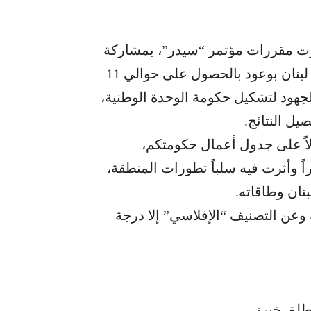
ت مقررات مؤتمر “سيدر”، بمشاركة
اكثر من 48 دولة ومنظمة حكومية وخاصة، وخرج لبنان بوعود بالحصول على حوالي 11
بذل الجهود لتشكيل حكومة الوحدة الوطنية،
ل النتائج.
لاً على جدول أعمال حكومتكم،
راً وأثرت فيه سلباً تطورات المنطقة،
بنان وطاقاته.
 وعن التصنيف “الإفلاسي” إلا درجة
طلق خبرتي،