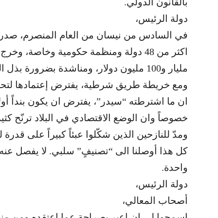
بالقانون الدولي.
دولة الرئيس،
في السادس من نيسان من العام المنصرم، صدر
مليار و100 مليون دولار، ومناشدة بضرورة 
ومع خريطة طريق شرطية، يفترض إعتمادها لتحصي
ان ما اشترطته “سيدر”، يفترض ان يكون بنداً أو
خصوصاً وان الوضع الاقتصادي في البلاد ترنّح كثي
ومدّ للنازحين الذين شكّلوا عبئاً كبيراً على قدرة ل
كل هذا أوصلنا الى “تصنيفٍ” سلبي. لا يفصل عنه
واحدة.
دولة الرئيس،
أصحاب المعالي،
اسمحوا لي ان اعبر بصراحة عما اعتقده ومن من