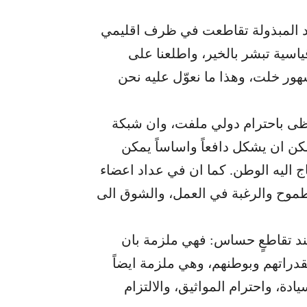
هود المبذولة تقاطعت في ظرف اقليمي
سية تبشر بالخير، واطلعنا على
شهور خلت، وهذا ما نعوّل عليه نحن
تحظى باحترام دولي ملفت، وان شبكة
يمكن ان يشكل دافعاً واساساً يمكن
تاج اليه الوطن. كما ان في عداد اعضاء
طموح والرغبة في العمل، والشوق الى
د تقاطعٍ حساس: فهي ملزمة بان
بقدراتهم وبوطنهم، وهي ملزمة ايضاً
دة، واحترام المواثيق، والالتزام