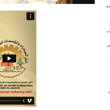
ءة
ت
ى
ن