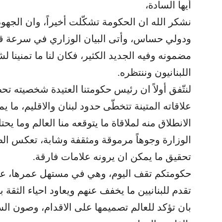
أيها السادة،
نشكر الله ان الحكومة تشكّلت أخيراً، وان الج
ودولي حساس، وأتى البيان الوزاري في سرعة قيا
مضمونه وفيه الجديد الكثير، فكان لنا ما تمنينا ل
اللبنانيون وننتظره.
لنتّفق أولاً ان رئيس حكومتنا العتيدة شخصيته 
علاقاته المتينة تتخطّى حدود لبنان والاقليم، ما 
الانطلاق منه لملاقاة ما يتوقعه منا العالم وما يح
الوزارة وجوهاً مرموقة ومثقفة وشابة، تعكس ال
تحقيق ما يمكن ان يرونه علامات فارقة.
حكومتكم تقف اليوم، وهي في مستهل عمرها، عن
تقدم للبنانيين ما يخفف عنهم ويعاود احياء الثقة 
بان تؤكد للعالم تصميمها على الاقدام، وصون السيا