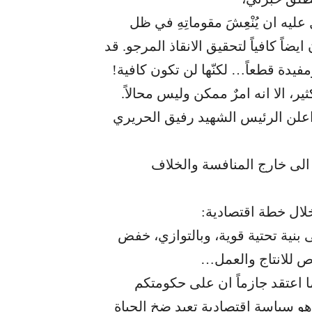
ليه ان يُنْعِشَ مقوماتِهِ في ظل
ضاً كافياً لتحقيق الانقاذ المرجو. قد
دة قطعاً… لكنّها لن تكون كافية!
ير، الا انه امرٌ ممكن وليس محالاً.
 ان نتعظ من ماضٍ قريب. في العام 1994، اعلن الرئيس الشهيد رفيق الحريري
 الى خارج المنافسة والخلاف
خلال خطة اقتصادية:
بنية تحتية قوية، وبالتوازي، خفض
اص للانتاج والعمل…
ا اعتقد جازماً ان على حكومتكم
ا هو سياسة اقتصادية تعيد ضخ الحياة