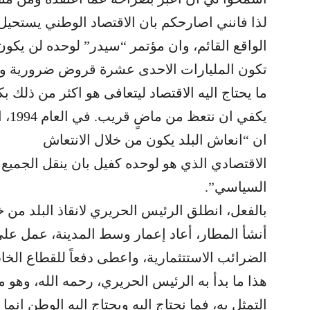
لذا فانني اصارحكم بان الاقتصاد الوطني يستحيل ع
الواقع القائم، وان مؤتمر “سيدر” لوحده لن يكون اي
تكون المليارات الاحدى عشرة قروض ضرورية ومفي
ما يحتاج اليه الاقتصاد ليتعافى هو اكثر من ذلك بكث
يكفي
ان “انعاش البلد يكون من خلال الانتعاش
الاقتصادي الذي هو لوحده كفيل بان ينقل الجميع
السياسي”.
بالفعل، انطلق الرئيس الحريري لانقاذ البلد من 
أنشأ المطار، أعاد إعمار وسط المدينة، عمل على 
الضرائب الاستتثمارية، واعطى دفعاً للقطاع الخ
هذا ما بدأ به الرئيس الحريري، رحمه الله، وهو م
التمثل به، فما نحتاج اليه ويحتاج اليه الوطن انم