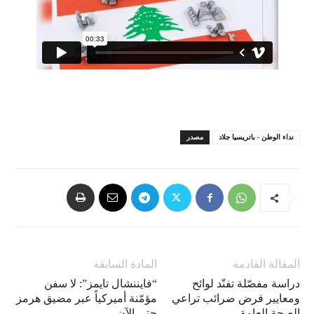
نداء الوطن - باتريسيا جلاد
مصدر
المقالة القادمة
المادة السابقة
دراسة مفصّلة تفنّد لوائح
“فايننشال تايمز”: لا سفن
ومعايير فرض ضرائب تراعي
مؤمّنة أميركياً عبر مضيق هرمز
الصحة العامة
حتى الآن