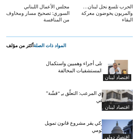
الحرب تلسع نحل لبنان…
مجلس الأعمال اللبناني
والمربون يخوضون معركة
السوري: تصحيح مسار ومخاوف
البقاء
من المنافسة
المواد ذات الصلة
أكثر من مؤلف
كركي: الادّعاء على أجراء وهميين واستكمال
الإجراءات بحق المستشفيات المخالفة
اقتصاد لبنان
المعاش التقاعدي المرعب: التعلّق بـِ “قشّة”
الضمان الاجتماعي
اقتصاد لبنان
«الشيوخ» الأميركي يقر مشروع قانون تمويل
لتجنب إغلاق حكومي
اقتصاد دولی